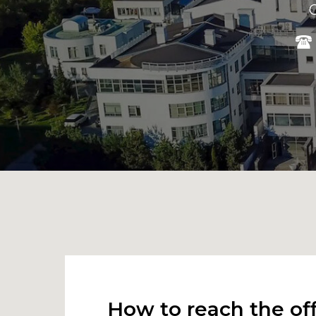
O
How to reach the off