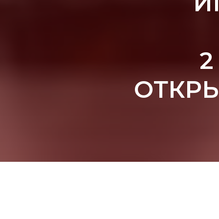
И
2
ОТКРЫ