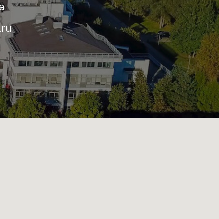
ia
.ru