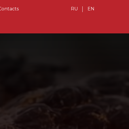
Contacts
RU
EN