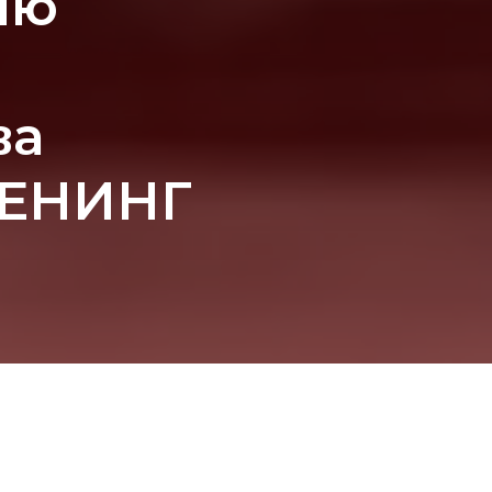
ию
ва
РЕНИНГ