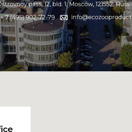
strovnoy pass. 12, bld. 1, Moscow, 121552, Russ
info@ecozooproduct
+ 7 (495) 902-72-79
ice