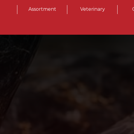
Assortment
Veterinary